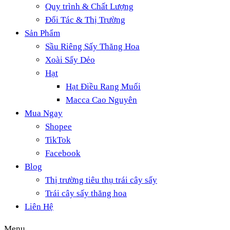
Quy trình & Chất Lượng
Đối Tác & Thị Trường
Sản Phẩm
Sầu Riêng Sấy Thăng Hoa
Xoài Sấy Dẻo
Hạt
Hạt Điều Rang Muối
Macca Cao Nguyên
Mua Ngay
Shopee
TikTok
Facebook
Blog
Thị trường tiêu thụ trái cây sấy
Trái cây sấy thăng hoa
Liên Hệ
Menu