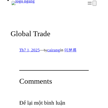
Global Trade
Th7 1, 2025
—
cairang
in
미분류
by
Comments
Để lại một bình luận