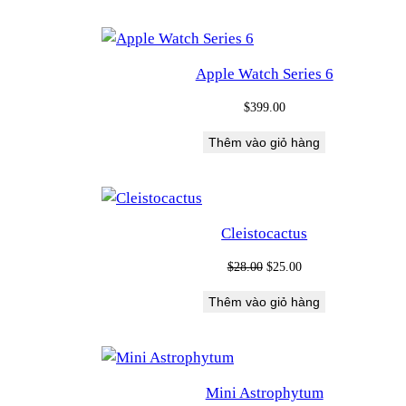
Apple Watch Series 6
$
399.00
Thêm vào giỏ hàng
Cleistocactus
Giá
Giá
$
28.00
$
25.00
gốc
hiện
Thêm vào giỏ hàng
là:
tại
$28.00.
là:
$25.00.
Mini Astrophytum