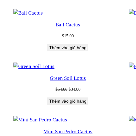
Ball Cactus
$
15.00
Thêm vào giỏ hàng
Green Soil Lotus
Giá
Giá
$
54.00
$
34.00
gốc
hiện
Thêm vào giỏ hàng
là:
tại
$54.00.
là:
$34.00.
Mini San Pedro Cactus