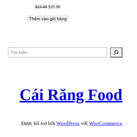
Giá
Giá
$
23.00
$
20.00
gốc
hiện
Thêm vào giỏ hàng
là:
tại
$23.00.
là:
$20.00.
T
ì
m
k
i
Cái Răng Food
ế
m
Được hỗ trợ bởi
WordPress
với
WooCommerce